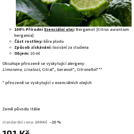
100% Přírodní
Esenciální olej
:
Bergamot [Citrus aurantium
bergamia]
Část rostliny:
kůra plodu
Způsob získávání:
lisování za studena
Objem:
10 ml
Obsahuje přirozeně se vyskytující alergeny:
Limonene, Linalool
, Citral*, Geraniol*, Citronellol***
* přirozeně se vyskytující v esenciálních olejích
Země původu: Itálie
standardní cena:
239 Kč
–20 %
191 Kč