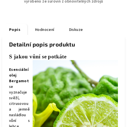
vyrobeno ze surovin z obnovitelných zdrojů
Popis
Hodnocení
Diskuze
Detailní popis produktu
S jakou vůní se potkáte
Esenciální
olej
Bergamot
se
vyznačuje
svěží,
citrusovou
a jemně
nasládlou
vůní s
lehce