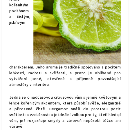
kořenitým
podtónem
a čistým,
jiskřivým
charakterem. Jeho aroma je tradičně spojováno s pocitem
lehkosti, radosti a svěžesti, a proto je oblíbené pro
vytváření jasné, otevřené a příjemně povznášející
atmosféry v interiéru.
Jedná se o nadčasovou citrusovou vůni s jemně květovým a
lehce kořenitým akcentem, která působí svěže, elegantně
a přirozeně čistě. Bergamot vnáší do prostoru pocit
světlosti a vzdušnosti a je ideální volbou pro ty, kteří hledají
vůni, jež rozjasňuje smysly a zároveň nepůsobí těžce ani
vtíravě.