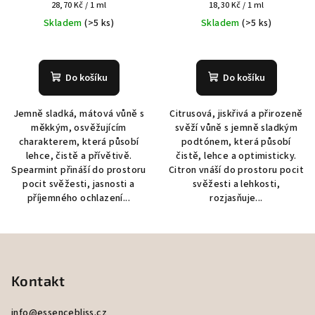
Měrná
Měrná
28,70 Kč / 1 ml
18,30 Kč / 1 ml
cena:
cena:
Skladem
(>5 ks)
Skladem
(>5 ks)
Do košíku
Do košíku
Jemně sladká, mátová vůně s
Citrusová, jiskřivá a přirozeně
měkkým, osvěžujícím
svěží vůně s jemně sladkým
charakterem, která působí
podtónem, která působí
lehce, čistě a přívětivě.
čistě, lehce a optimisticky.
Spearmint přináší do prostoru
Citron vnáší do prostoru pocit
pocit svěžesti, jasnosti a
svěžesti a lehkosti,
příjemného ochlazení...
rozjasňuje...
Z
á
p
Kontakt
a
info
@
essencebliss.cz