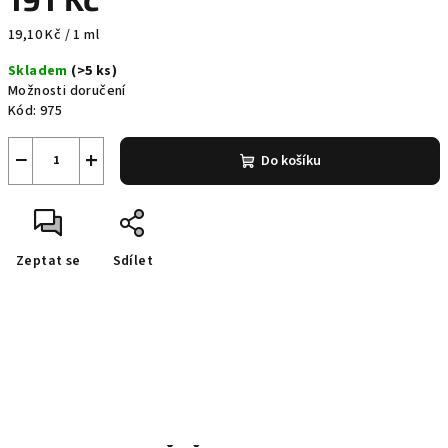
Měrná
19,10 Kč / 1 ml
cena:
Skladem
(>5 ks)
Možnosti doručení
Kód:
975
−
+
Do košíku
Zeptat se
Sdílet