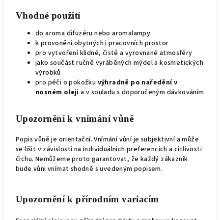
Vhodné použití
do aroma difuzéru nebo aromalampy
k provonění obytných i pracovních prostor
pro vytvoření klidné, čisté a vyrovnané atmosféry
jako součást ručně vyráběných mýdel a kosmetických
výrobků
pro péči o pokožku
výhradně po naředění v
nosném oleji
a v souladu s doporučeným dávkováním
Upozornění k vnímání vůně
Popis vůně je orientační. Vnímání vůní je subjektivní a může
se lišit v závislosti na individuálních preferencích a citlivosti
čichu. Nemůžeme proto garantovat, že každý zákazník
bude vůni vnímat shodně s uvedeným popisem.
Upozornění k přírodním variacím