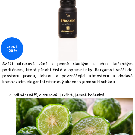
239 Kč
–20 %
Svěží citrusová vůně s jemně sladkým a lehce kořenitým
podtónem, která působí čistě a optimisticky. Bergamot vnáší do
prostoru jasnou, lehkou a povznášející atmosféru a dodává
kompozicím elegantní citrusový akcent s jemnou hloubkou.
Vůně:
svěží, citrusová, jiskřivá, jemně kořenitá