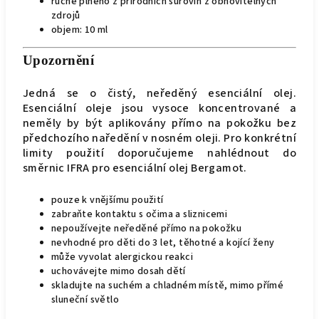
ručně plněno z přírodních surovin z obnovitelných
zdrojů
objem: 10 ml
Upozornění
Jedná se o čistý, neředěný esenciální olej.
Esenciální oleje jsou vysoce koncentrované a
neměly by být aplikovány přímo na pokožku bez
předchozího naředění v nosném oleji. Pro konkrétní
limity použití doporučujeme nahlédnout do
směrnic IFRA pro esenciální olej Bergamot.
pouze k vnějšímu použití
zabraňte kontaktu s očima a sliznicemi
nepoužívejte neředěné přímo na pokožku
nevhodné pro děti do 3 let, těhotné a kojící ženy
může vyvolat alergickou reakci
uchovávejte mimo dosah dětí
skladujte na suchém a chladném místě, mimo přímé
sluneční světlo