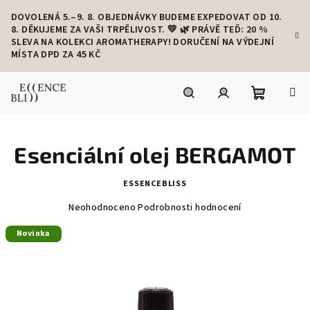
Přejít
DOVOLENÁ 5.–9. 8. OBJEDNÁVKY BUDEME EXPEDOVAT OD 10.
na
8. DĚKUJEME ZA VAŠI TRPĚLIVOST. 💛 🌿 PRÁVĚ TEĎ: 20 %
obsah
SLEVA NA KOLEKCI AROMATHERAPY! DORUČENÍ NA VÝDEJNÍ
MÍSTA DPD ZA 45 KČ
Nákupní
Hledat
Přihlášení
Esenciální olej BERGAMOT
košík
ESSENCEBLISS
Průměrné
Neohodnoceno
Podrobnosti hodnocení
hodnocení
produktu
Novinka
je
0,0
z
5
hvězdiček.