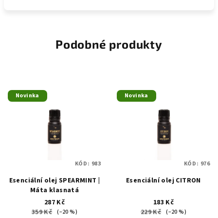
Podobné produkty
Novinka
Novinka
KÓD:
983
KÓD:
976
Esenciální olej SPEARMINT |
Esenciální olej CITRON
Máta klasnatá
287 Kč
183 Kč
359 Kč
229 Kč
(–20 %)
(–20 %)