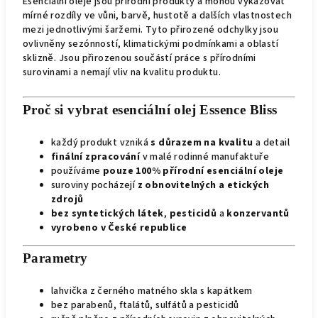
Esenciální oleje jsou přírodní produkty a mohou vykazovat
mírné rozdíly ve vůni, barvě, hustotě a dalších vlastnostech
mezi jednotlivými šaržemi. Tyto přirozené odchylky jsou
ovlivněny sezónností, klimatickými podmínkami a oblastí
sklizně. Jsou přirozenou součástí práce s přírodními
surovinami a nemají vliv na kvalitu produktu.
Proč si vybrat esenciální olej Essence Bliss
každý produkt vzniká
s důrazem na kvalitu
a detail
finální zpracování
v malé rodinné manufaktuře
používáme
pouze 100% přírodní esenciální oleje
suroviny pocházejí
z obnovitelných a etických
zdrojů
bez syntetických látek
,
pesticidů
a
konzervantů
vyrobeno v České republice
Parametry
lahvička z černého matného skla s kapátkem
bez parabenů, ftalátů, sulfátů a pesticidů