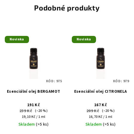
Podobné produkty
Novinka
Novinka
KÓD:
975
KÓD:
979
Esenciální olej BERGAMOT
Esenciální olej CITRONELA
191 Kč
167 Kč
239 Kč
209 Kč
(–20 %)
(–20 %)
Měrná
Měrná
19,10 Kč / 1 ml
16,70 Kč / 1 ml
cena:
cena:
Skladem
(>5 ks)
Skladem
(>5 ks)