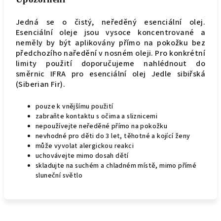
Jedná se o čistý, neředěný esenciální olej.
Esenciální oleje jsou vysoce koncentrované a
neměly by být aplikovány přímo na pokožku bez
předchozího naředění v nosném oleji. Pro konkrétní
limity použití doporučujeme nahlédnout do
směrnic IFRA pro esenciální olej Jedle sibiřská
(Siberian Fir).
pouze k vnějšímu použití
zabraňte kontaktu s očima a sliznicemi
nepoužívejte neředěné přímo na pokožku
nevhodné pro děti do 3 let, těhotné a kojící ženy
může vyvolat alergickou reakci
uchovávejte mimo dosah dětí
skladujte na suchém a chladném místě, mimo přímé
sluneční světlo