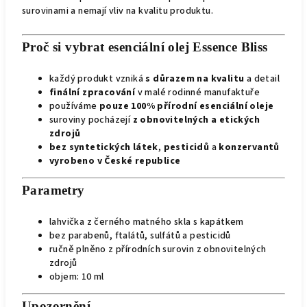
surovinami a nemají vliv na kvalitu produktu.
Proč si vybrat esenciální olej Essence Bliss
každý produkt vzniká
s důrazem na kvalitu
a detail
finální zpracování
v malé rodinné manufaktuře
používáme
pouze 100% přírodní esenciální oleje
suroviny pocházejí
z obnovitelných a etických
zdrojů
bez syntetických látek
,
pesticidů
a
konzervantů
vyrobeno v České republice
Parametry
lahvička z černého matného skla s kapátkem
bez parabenů, ftalátů, sulfátů a pesticidů
ručně plněno z přírodních surovin z obnovitelných
zdrojů
objem: 10 ml
Upozornění