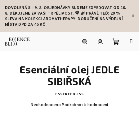
Přejít
DOVOLENÁ 5.–9. 8. OBJEDNÁVKY BUDEME EXPEDOVAT OD 10.
na
8. DĚKUJEME ZA VAŠI TRPĚLIVOST. 💛 🌿 PRÁVĚ TEĎ: 20 %
obsah
SLEVA NA KOLEKCI AROMATHERAPY! DORUČENÍ NA VÝDEJNÍ
MÍSTA DPD ZA 45 KČ
Nákupní
Hledat
Přihlášení
Esenciální olej JEDLE
košík
SIBIŘSKÁ
ESSENCEBLISS
Průměrné
Neohodnoceno
Podrobnosti hodnocení
hodnocení
produktu
je
0,0
z