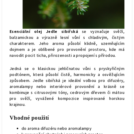
Esenciální olej Jedle sibiřská
se vyznačuje svěží,
balzamickou a výrazně lesní vůní s chladivým, čistým
charakterem. Jeho aroma působí klidně, uzemňujícím
dojmem a je oblíbené pro provonění prostoru, kde má
navodit pocit ticha, přirozenosti a propojení s přírodou.
Jedná se o klasickou jehličnatou vůni s pryskyřičným
podtónem, která působí čistě, harmonicky a osvěžujícím
způsobem. Jedle sibiřská je ideální volbou pro difuzéry,
aromalampy nebo interiérové provonění a krásně se
kombinuje s citrusovými tóny, cedrovým dřevem či mátou
pro svěží, vyvážené kompozice inspirované horskou
krajinou.
Vhodné použití
do aroma difuzéru nebo aromalampy