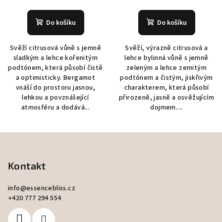
Do košíku
Do košíku
Svěží citrusová vůně s jemně
Svěží, výrazně citrusová a
sladkým a lehce kořenitým
lehce bylinná vůně s jemně
podtónem, která působí čistě
zeleným a lehce zemitým
a optimisticky. Bergamot
podtónem a čistým, jiskřivým
vnáší do prostoru jasnou,
charakterem, která působí
lehkou a povznášející
přirozeně, jasně a osvěžujícím
atmosféru a dodává...
dojmem....
Z
á
p
Kontakt
a
info
@
essencebliss.cz
t
+420 777 294 554
í