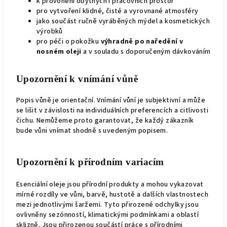
k provonění obytných i pracovních prostor
pro vytvoření klidné, čisté a vyrovnané atmosféry
jako součást ručně vyráběných mýdel a kosmetických
výrobků
pro péči o pokožku
výhradně po naředění v
nosném oleji
a v souladu s doporučeným dávkováním
Upozornění k vnímání vůně
Popis vůně je orientační. Vnímání vůní je subjektivní a může
se lišit v závislosti na individuálních preferencích a citlivosti
čichu. Nemůžeme proto garantovat, že každý zákazník
bude vůni vnímat shodně s uvedeným popisem.
Upozornění k přírodním variacím
Esenciální oleje jsou přírodní produkty a mohou vykazovat
mírné rozdíly ve vůni, barvě, hustotě a dalších vlastnostech
mezi jednotlivými šaržemi. Tyto přirozené odchylky jsou
ovlivněny sezónností, klimatickými podmínkami a oblastí
sklizně. Jsou přirozenou součástí práce s přírodními