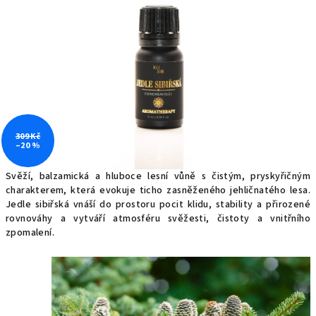
5
hvězdiček.
309 Kč
–20 %
Svěží, balzamická a hluboce lesní vůně s čistým, pryskyřičným
charakterem, která evokuje ticho zasněženého jehličnatého lesa.
Jedle sibiřská vnáší do prostoru pocit klidu, stability a přirozené
rovnováhy a vytváří atmosféru svěžesti, čistoty a vnitřního
zpomalení.