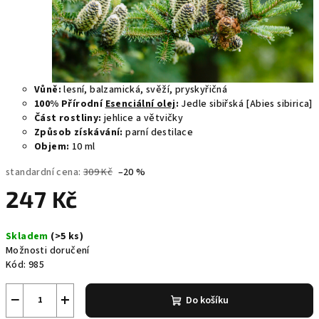
Vůně:
lesní, balzamická, svěží, pryskyřičná
100% Přírodní
Esenciální olej
:
Jedle sibiřská [Abies sibirica]
Část rostliny:
jehlice a větvičky
Způsob získávání:
parní destilace
Objem:
10 ml
standardní cena:
309 Kč
–20 %
247 Kč
Měrná
Skladem
(>5 ks)
cena:
Možnosti doručení
Kód:
985
−
+
Do košíku