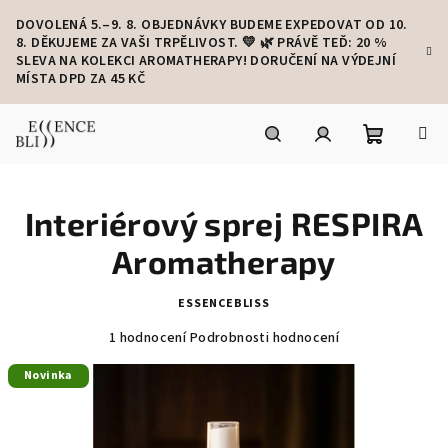
Přejít
DOVOLENÁ 5.–9. 8. OBJEDNÁVKY BUDEME EXPEDOVAT OD 10.
na
8. DĚKUJEME ZA VAŠI TRPĚLIVOST. 💛 🌿 PRÁVĚ TEĎ: 20 %
obsah
SLEVA NA KOLEKCI AROMATHERAPY! DORUČENÍ NA VÝDEJNÍ
MÍSTA DPD ZA 45 KČ
Nákupní
Hledat
Přihlášení
Interiérový sprej RESPIRA
košík
Aromatherapy
ESSENCEBLISS
Průměrné
1 hodnocení
Podrobnosti hodnocení
hodnocení
produktu
Novinka
je
5,0
z