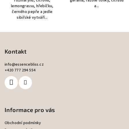
rozmarýnu, citronu,
geránia, fazole tonky, citrusů
lemongrassu, hřebíčku,
a...
černého pepře a jedle
sibiřské vytváří...
Z
á
p
Kontakt
a
info
@
essencebliss.cz
t
+420 777 294 554
í
Informace pro vás
Obchodní podmínky