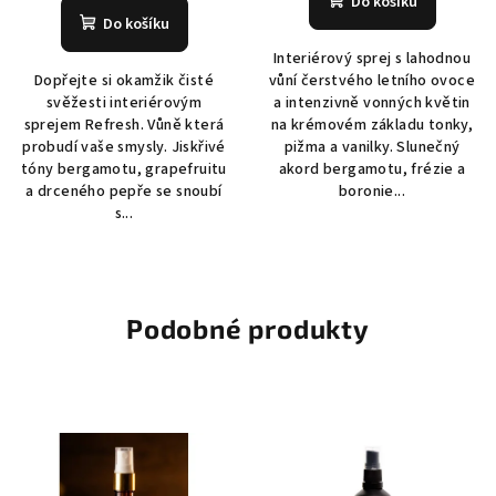
Do košíku
Do košíku
Interiérový sprej s lahodnou
Dopřejte si okamžik čisté
vůní čerstvého letního ovoce
svěžesti interiérovým
a intenzivně vonných květin
sprejem Refresh. Vůně která
na krémovém základu tonky,
probudí vaše smysly. Jiskřivé
pižma a vanilky. Slunečný
tóny bergamotu, grapefruitu
akord bergamotu, frézie a
a drceného pepře se snoubí
boronie...
s...
Podobné produkty