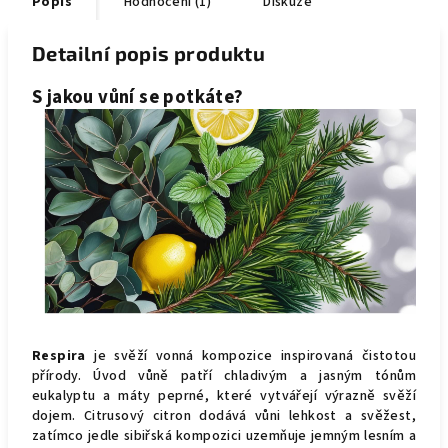
Popis
Hodnocení (1)
Diskuze
Detailní popis produktu
S jakou vůní se potkáte?
Respira
je svěží vonná kompozice inspirovaná čistotou
přírody. Úvod vůně patří chladivým a jasným tónům
eukalyptu a máty peprné, které vytvářejí výrazně svěží
dojem. Citrusový citron dodává vůni lehkost a svěžest,
zatímco jedle sibiřská kompozici uzemňuje jemným lesním a