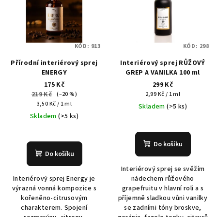
KÓD:
913
KÓD:
298
Přírodní interiérový sprej
Interiérový sprej RŮŽOVÝ
ENERGY
GREP A VANILKA 100 ml
175 Kč
299 Kč
219 Kč
Měrná
(–20 %)
2,99 Kč / 1 ml
Měrná
cena:
3,50 Kč / 1 ml
Skladem
(>5 ks)
cena:
Skladem
(>5 ks)
Do košíku
Do košíku
Interiérový sprej se svěžím
Interiérový sprej Energy je
nádechem růžového
výrazná vonná kompozice s
grapefruitu v hlavní roli a s
kořeněno-citrusovým
příjemně sladkou vůni vanilky
charakterem. Spojení
se zadními tóny broskve,