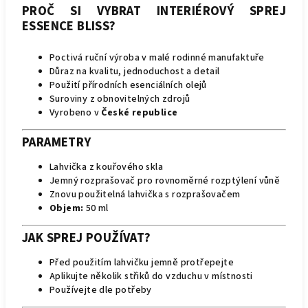
PROČ SI VYBRAT INTERIÉROVÝ SPREJ
ESSENCE BLISS?
Poctivá ruční výroba v malé rodinné manufaktuře
Důraz na kvalitu, jednoduchost a detail
Použití přírodních esenciálních olejů
Suroviny z obnovitelných zdrojů
Vyrobeno v
České republice
PARAMETRY
Lahvička z kouřového skla
Jemný rozprašovač pro rovnoměrné rozptýlení vůně
Znovu použitelná lahvička s rozprašovačem
Objem:
50 ml
JAK SPREJ POUŽÍVAT?
Před použitím lahvičku jemně protřepejte
Aplikujte několik střiků do vzduchu v místnosti
Používejte dle potřeby