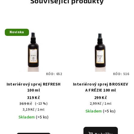
Související produkty
Novinka
KÓD:
652
KÓD:
516
Interiérový sprej REFRESH
Interiérový sprej BROSKEV
100 ml
A FRÉZIE 100 ml
319 Kč
299 Kč
369 Kč
Měrná
(–13 %)
2,99 Kč / 1 ml
Měrná
cena:
3,19 Kč / 1 ml
Skladem
(>5 ks)
cena:
Skladem
(>5 ks)