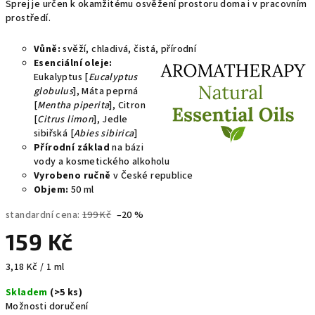
Sprej je určen k okamžitému osvěžení prostoru doma i v pracovním
prostředí.
Vůně:
svěží, chladivá, čistá, přírodní
Esenciální oleje:
Eukalyptus [
Eucalyptus
globulus
], Máta peprná
[
Mentha piperita
], Citron
[
Citrus limon
], Jedle
sibiřská [
Abies sibirica
]
Přírodní základ
na bázi
vody a kosmetického alkoholu
Vyrobeno ručně
v České republice
Objem:
50 ml
standardní cena:
199 Kč
–20 %
159 Kč
Měrná
3,18 Kč / 1 ml
cena:
Skladem
(>5 ks)
Možnosti doručení