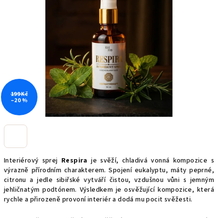
5
hvězdiček.
199 Kč
–20 %
Interiérový sprej
Respira
je svěží, chladivá vonná kompozice s
výrazně přírodním charakterem. Spojení eukalyptu, máty peprné,
citronu a jedle sibiřské vytváří čistou, vzdušnou vůni s jemným
jehličnatým podtónem. Výsledkem je osvěžující kompozice, která
rychle a přirozeně provoní interiér a dodá mu pocit svěžesti.