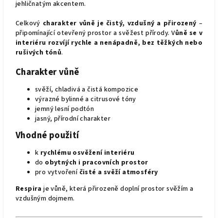
jehličnatým akcentem.
Celkový
charakter vůně je čistý, vzdušný a přirozený
–
připomínající otevřený prostor a svěžest přírody. V
ůně se v
interiéru rozvíjí rychle a nenápadně, bez těžkých nebo
rušivých tónů
.
Charakter vůně
svěží, chladivá a čistá kompozice
výrazné bylinné a citrusové tóny
jemný lesní podtón
jasný, přírodní charakter
Vhodné použití
k
rychlému osvěžení interiéru
do
obytných i pracovních prostor
pro vytvoření
čisté a svěží atmosféry
Respira
je vůně, která přirozeně doplní prostor svěžím a
vzdušným dojmem.